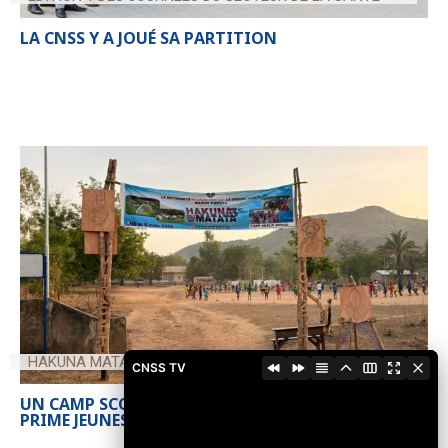
LA CNSS Y A JOUÉ SA PARTITION
HAKUNA MATATA 2026
CNSS TV
UN CAMP SCOUT POUR L’EVEIL CITOYEN DE LA
PRIME JEUNESSE