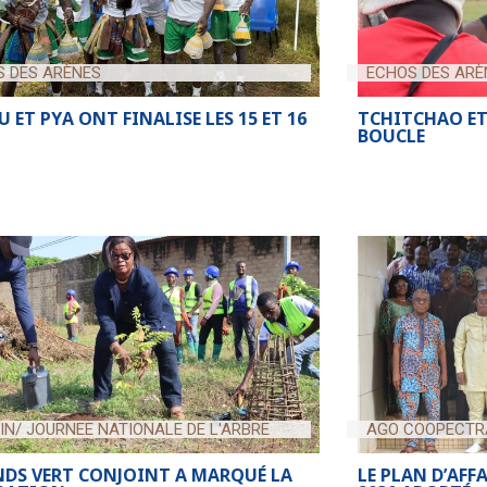
S DES ARÈNES
ECHOS DES ARÈ
 ET PYA ONT FINALISE LES 15 ET 16
TCHITCHAO ET
BOUCLE
UIN/ JOURNEE NATIONALE DE L'ARBRE
AGO COOPECTRA
NDS VERT CONJOINT A MARQUÉ LA
LE PLAN D’AFF