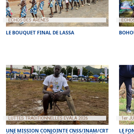
ECHOS DES ARÈNES
ECHO
LE BOUQUET FINAL DE LASSA
BOHOU
LUTTES TRADITIONNELLES EVALA 2026
1er J
UNE MISSION CONJOINTE CNSS/INAM/CRT
LE FO