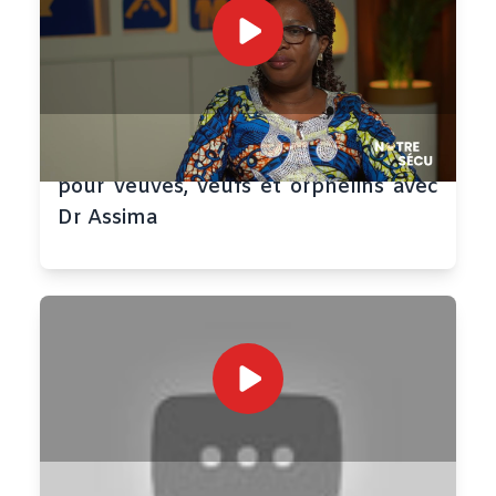
Notre Sécu #1 – Tout savoir sur l’AMU
pour veuves, veufs et orphelins avec
Dr Assima