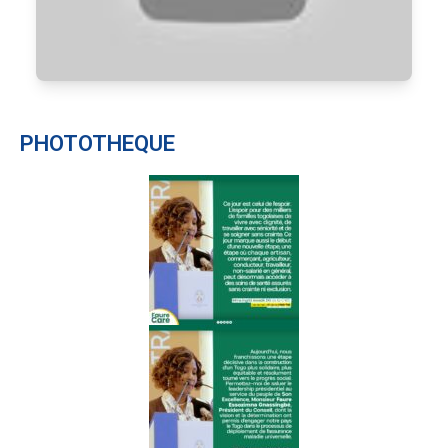
L'hôpital Dogta Lafiè en pleine
expansion
PHOTOTHEQUE