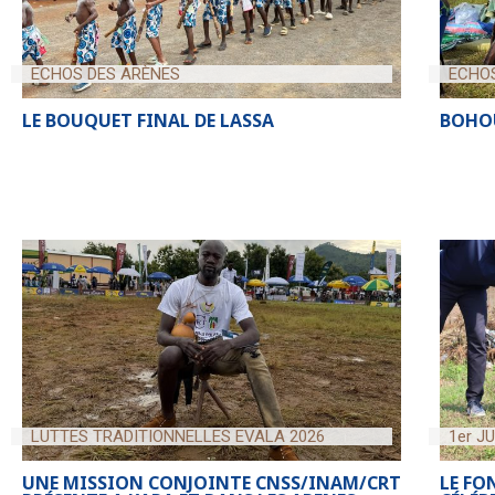
ECHOS DES ARÈNES
ECHO
LE BOUQUET FINAL DE LASSA
BOHOU
LUTTES TRADITIONNELLES EVALA 2026
1er J
UNE MISSION CONJOINTE CNSS/INAM/CRT
LE FO