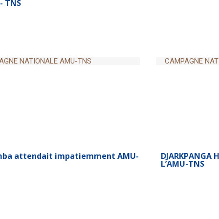
AGNE NATIONALE AMU-TNS
CAMPAGNE NAT
S de Blitta Adhèrent avec joie à
SOTOUBOUA C
- TNS