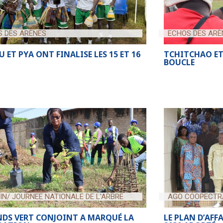
S DES ARÈNES
ECHOS DES ARÈ
 ET PYA ONT FINALISE LES 15 ET 16
TCHITCHAO ET
BOUCLE
UIN/ JOURNEE NATIONALE DE L'ARBRE
AGO COOPECTRA
NDS VERT CONJOINT A MARQUÉ LA
LE PLAN D’AFF