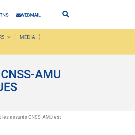
TNS
WEBMAIL
RS
MÉDIA
S CNSS-AMU
UES
ant les assurés CNSS-AMU est