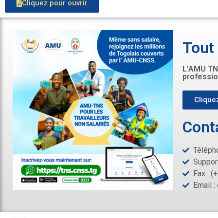
Cliquez pour ouvrir
Tout
L'AMU TNS
professio
Cliquez
Cont
Télépho
Support
Fax : (
Email :