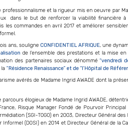
le professionnalisme et la rigueur mis en oeuvre par M
ux dans le but de renforcer la viabilité financière 
 pris les commandes en avril 2017 et améliorer sensibl
formel.
rois ans, souligne
CONFIDENTIEL AFRIQUE
, une dynam
talisation
de l’ensemble des prestations et la mise en
mation des partenaires sociaux dénommé
“vendredi d
 la
“Résidence Renaissance” et de “l’Hôpital de Référen
charisme avérés de Madame Ingrid AWADE dont la prése
r le parcours élogieux de Madame Ingrid AWADE, détent
France, Risque Manager Fondé de Pourvoir Principa
termédiation (SGI-TOGO) en 2003, Directeur Général des
r Informel (DOSI) en 2014 et Directeur Général de la C