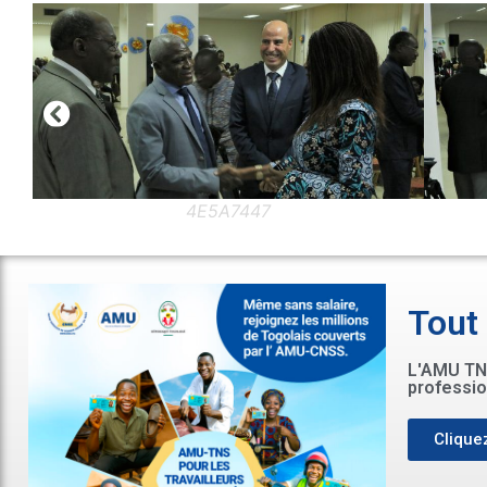
A7447
4E5A7505
Tout
L'AMU TNS
professio
Cliquez