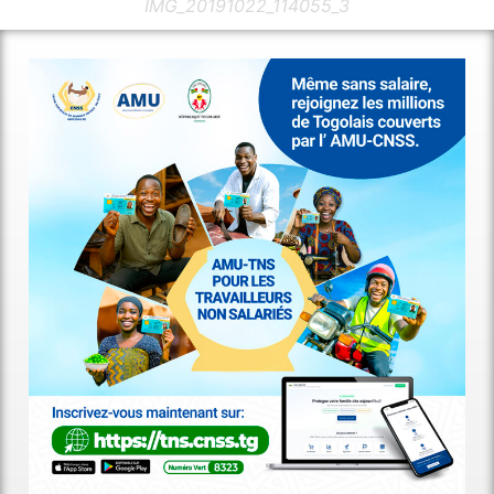
IMG_20191022_114055_3