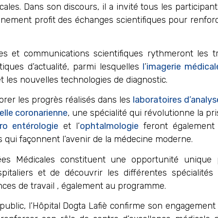
es. Dans son discours, il a invité tous les participan
leinement profit des échanges scientifiques pour renfo
s et communications scientifiques rythmeront les t
ques d’actualité, parmi lesquelles
l
’
imagerie médical
 et les nouvelles technologies de diagnostic.
orer les progrès réalisés dans les
laboratoires d’analy
elle coronarienne
, une spécialité qui révolutionne la p
ro entérologie
et l’
ophtalmologie
feront également 
 qui façonnent l’avenir de la médecine moderne.
ées Médicales constituent une opportunité unique
taliers et de découvrir les différentes spécialité
éances de travail , également au programme.
d public, l’Hôpital Dogta Lafiè confirme son engagemen