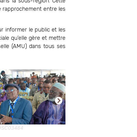
ans la sous-région. Cette
le rapprochement entre les
 informer le public et les
iale qu’elle gère et mettre
selle (AMU) dans tous ses
DSC03484
DSC03496