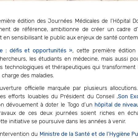
emière édition des Journées Médicales de l’Hôpital D
sement de référence, ambitionne de créer un cadre d’
 en sensibilisant le public aux enjeux de santé contem
 : défis et opportunités »
, cette première éditio
chercheurs, les étudiants en médecine, mais aussi pou
ons technologiques et thérapeutiques qui transforment 
 charge des maladies.
erture officielle marquée par plusieurs allocutions
les efforts louables du Président du Conseil ,
Son Ex
on dévouement à doter le Togo d’un
hôpital de nivea
travaux de ces deux journées soient riches en éch
te initiative se poursuive dans les années à venir.
’intervention du
Ministre de la Santé et de l’Hygiène P