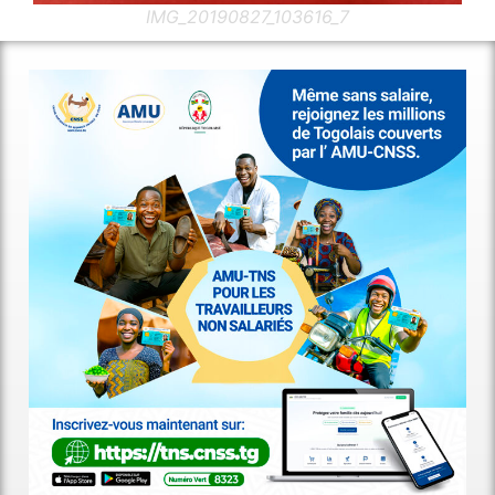
IMG_20190827_103616_7