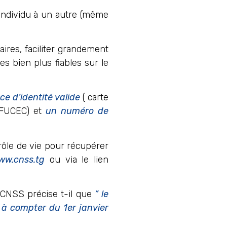
n individu à un autre (même
aires, faciliter grandement
s bien plus fiables sur le
ce d’identité valide
( carte
a FUCEC) et
un numéro de
trôle de vie pour récupérer
ww.cnss.tg
ou via le lien
a CNSS précise t-il que
” le
 à compter du 1er janvier