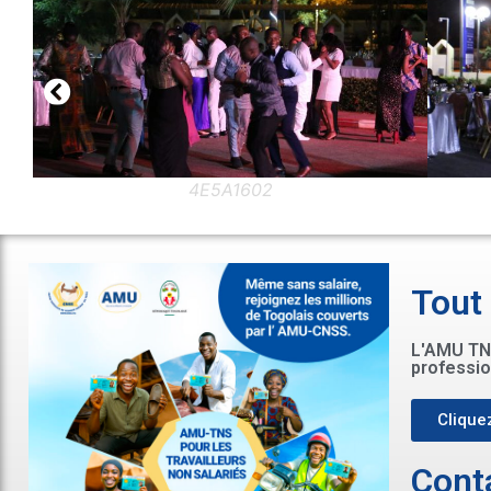
E5A1602
4E5A1590
Tout
L'AMU TNS
professio
Cliquez
Cont