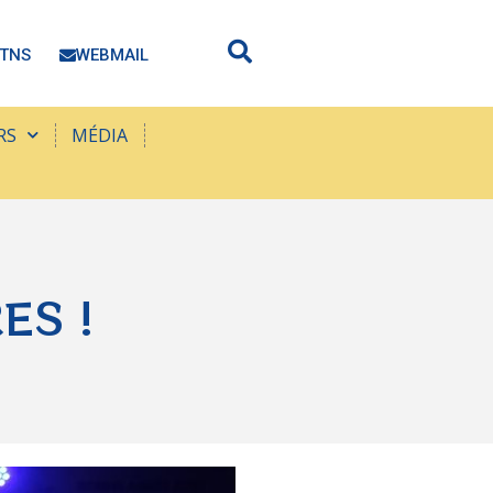
TNS
WEBMAIL
RS
MÉDIA
ES !