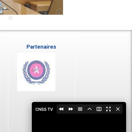
18
maroc1
Partenaires
CNSS TV