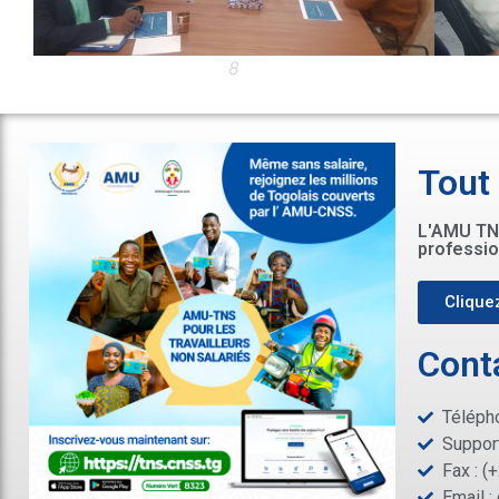
8
Tout
L'AMU TNS
professio
Cliquez
Cont
Télépho
Support
Fax : (
Email :