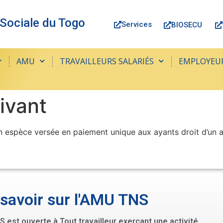
 Sociale du Togo
Services
BIOSECU
AMU
TRAVAILLEURS SALARIÉS
EMPLOYEU
ivant
n espèce versée en paiement unique aux ayants droit d’un as
 savoir sur l'AMU TNS
 est ouverte à Tout travailleur exerçant une activité