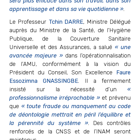
sera plus efficace dans son travail,
dans
son
apprentissage et
dans
sa vie quotidienne »
.
Le Professeur
Tchin DARR
E
, Ministre Délégué
auprès du Ministre de la Santé, de l’Hygiène
Publique, de la Couverture Sanitaire
Universelle et des Assurances, a salué
« une
avancée majeure »
dans l’opérationnalisation
de l’AMU, conformément à la vision du
Président du Conseil, Son Excellence
Faure
Essozimna GNASSINGB
E
. Il a fermement
insisté sur la nécessité d’un
«
professionnalisme irréprochable »
et prévenu
que
« toute fraude ou manquement au code
de déontologie mettrait en péril l’équilibre et
la pérennité du système »
. Des contrôles
renforcés de la CNSS et de l’INAM seront