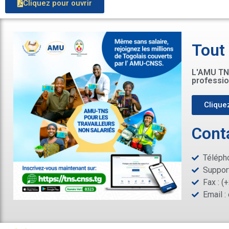
Cliquez pour ouvrir
Tout
L'AMU TNS
professio
Cliquez
Cont
Télépho
Support
Fax : (
Email :